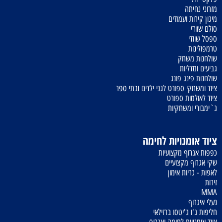
מזרוני נחיתה
מיגון קירות ועמודים
סולם שוודי
ספסל שוודי
טרמפולינות
שולחנות משחק
גביעים ומדליות
שולחנות פינג פונג
ציוד ומשחקי ספורט לגני ילדים ובתי ספר
ציוד לאולמות ספורט
ג`ימבורי ומשחקיות
ציוד אומנויות לחימה
כפפות אגרוף מקצועיות
שקי אגרוף מקצועיים
לאפות - כריות אימון
זירות
MMA
נעלי איגרוף
חליפות ג'ו ג'יטסו ברזילאי
ציוד אומנויות לחימה ואגרוף