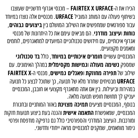
FAIRTEX X URFACE
הכירו את ה-
– מכנסי אגרוף חדשניים שעוצבו
URFACE
בשיתוף פעולה עם המותג המוביל
. מכנסיים אלה נוצרו במיוחד
ביצועים גבוהים
עבור ספורטאים שמחפשים את השילוב המושלם בין
,
נוחות
עיצוב מודרני
ו
. הם מביאים עימם את כל היתרונות של מכנסי
אגרוף איכותיים, עם חידושים טכנולוגיים המיועדים למתאגרפים, לוחמים
ומאמנים מקצועיים.
חומרים איכותיים במיוחד
בד טכנולוגי
המכנסיים עשויים
, כולל
נשימה מעולה
גמישות מקסימלית
שמספק
ו
במהלך האימונים. עם
תפירה מחוזקת
פאנלים גמישים
FAIRTEX X
שילוב של
ו
, מכנסי ה-
URFACE
מבטיחים שחרור מלא של תנועה, כך שתוכל לבצע כל תנועה
במהירות וביעילות. בין אם אתה מתאגרף מקצועי או חובבן, המכנסיים
יעניקו לך תחושת חופש תנועה מלאה.
תמיכה מצוינת
בנוסף, המכנסיים מציעים
באזור המותניים ובחגורת
התאמה אישית
המכנסיים, שמאפשרת
והגנה בעת ביצוע תנועות חזקות
ומורכבות. העיצוב המודרני והספורטיבי כולל גם גרפיקה מודפסת ופרטי
גימור מותאמים, שמקנים למכנסיים מראה ייחודי וחדשני.