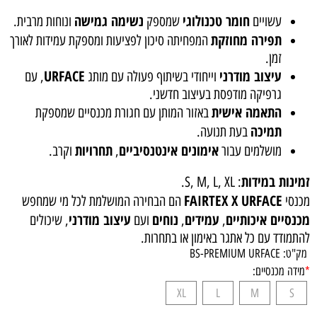
חומר טכנולוגי
נשימה גמישה
עשויים
שמספק
ונוחות מרבית.
תפירה מחוזקת
המפחיתה סיכון לפציעות ומספקת עמידות לאורך
זמן.
עיצוב מודרני
URFACE
וייחודי בשיתוף פעולה עם מותג
, עם
גרפיקה מודפסת בעיצוב חדשני.
התאמה אישית
באזור המותן עם חגורת מכנסיים שמספקת
תמיכה
בעת תנועה.
אימונים אינטנסיביים
תחרויות
מושלמים עבור
,
וקרב.
זמינות במידות
: S, M, L, XL.
FAIRTEX X URFACE
מכנסי
הם הבחירה המושלמת לכל מי שמחפש
מכנסיים איכותיים
עמידים
נוחים
עיצוב מודרני
,
,
ועם
, שיכולים
להתמודד עם כל אתגר באימון או בתחרות.
מק"ט:
BS-PREMIUM URFACE
*
מידה מכנסיים:
XL
L
M
S