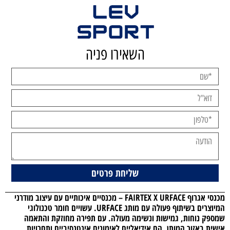
השאירו פניה
מכנסי אגרוף FAIRTEX X URFACE
– מכנסיים איכותיים עם עיצוב מודרני
המיוצרים בשיתוף פעולה עם מותג
URFACE
. עשויים
חומר טכנולוגי
שמספק
נוחות
,
גמישות
ו
נשימה מעולה
. עם
תפירה מחוזקת
ו
התאמה
אישית
באזור המותן, הם אידיאליים לאימונים אינטנסיביים ותחרויות.