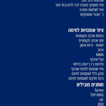
שולחנות פינג פונג
ציוד ומשחקי ספורט לגני ילדים ובתי ספר
ציוד לאולמות ספורט
ג`ימבורי ומשחקיות
ציוד אומנויות לחימה
כפפות אגרוף מקצועיות
שקי אגרוף מקצועיים
לאפות - כריות אימון
זירות
MMA
נעלי איגרוף
חליפות ג'ו ג'יטסו ברזילאי
ציוד אומנויות לחימה ואגרוף
מיגון כללי לאומנויות לחימה
ביגוד ותיקים לאומנויות לחימה
מותגים מובילים
fairtex
TOP KING
ufc
RDX