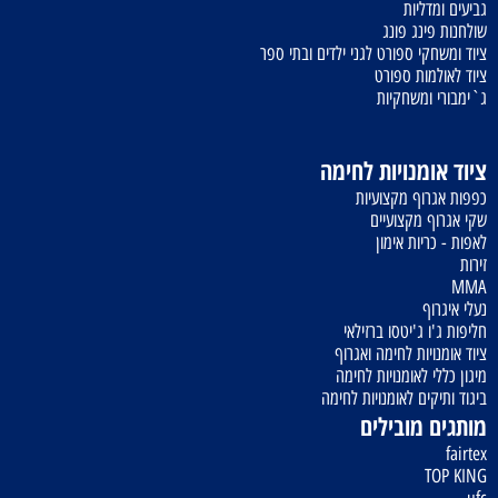
גביעים ומדליות
שולחנות פינג פונג
ציוד ומשחקי ספורט לגני ילדים ובתי ספר
ציוד לאולמות ספורט
ג`ימבורי ומשחקיות
ציוד אומנויות לחימה
כפפות אגרוף מקצועיות
שקי אגרוף מקצועיים
לאפות - כריות אימון
זירות
MMA
נעלי איגרוף
חליפות ג'ו ג'יטסו ברזילאי
ציוד אומנויות לחימה ואגרוף
מיגון כללי לאומנויות לחימה
ביגוד ותיקים לאומנויות לחימה
מותגים מובילים
fairtex
TOP KING