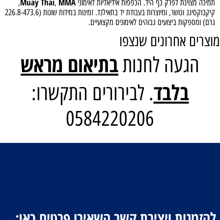
Muay Thai
MMA
תמיכה מצוינת לפרק כף היד. הכפפות אידיאליות לאימוני
,
,
קיקבוקסינג וכושר, ומיוצרות בעבודת יד בתאילנד. זמינות במידות שונות (226.8-473.6
גרם) ומספקות ביצועים גבוהים לאימונים מקצועיים.
מוצרים אחרונים שנצפו
בתיאום מראש
הגעה לחנות
בלבד
. לבירורים התקשרו:
0584220206
להזמנות ויצירת קשר השאירו פרטים כאן: