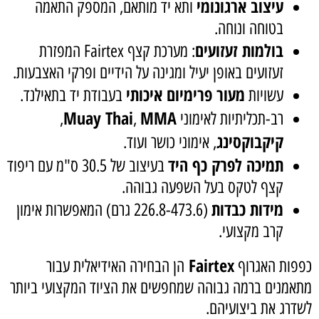
עיצוב ארגונומי
ותא יד מותאם, המספק התאמה
בטוחה ונוחה.
בולמות זעזועים
: מערכת קצף Fairtex המפזרת
זעזועים באופן יעיל ומגינה על הידיים ופרקי האצבעות.
מעור פרימיום איכותי
עשויות
בעבודת יד בתאילנד.
Muay Thai
MMA
רב-תכליתיות לאימוני
,
,
קיקבוקסינג
, אימוני כושר ועוד.
תמיכה לפרק כף היד
בעיצוב של 30.5 ס"מ עם ריפוד
קצף לטקס בעל השפעה גבוהה.
מידות כבדות
(226.8-473.6 גרם) המאפשרות אימון
קרב מקצועי.
Fairtex
כפפות האגרוף
הן הבחירה האידיאלית עבור
מתאמנים ברמה גבוהה שמחפשים את הציוד המקצועי ביותר
לשדרג את ביצועיהם.