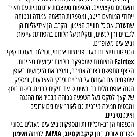
ומאמנים מקצועיים. הכפפות מעוצבות ארגונומית עם תא יד
ייחודי המותאם היטב, ומספקות התאמה צמודה ובטוחה
שתשדרג את כל חוויית האימון והקרב. הן אידיאליות הן
לגברים והן לנשים, ומקלות על הלוחם בהפחתת עייפות
וביצועים משופרים.
הכפפות מיוצרות מעור פרימיום איכותי, וכוללות מערכת קצף
Fairtex
המיוחדת שמספקת בולמות זעזועים מצוינות.
הקצף מתפשט בצורה אחידה, ומפזר את הזעזועים באופן
שמפחית את העומס על הידיים ופרקי האצבעות, ומספק
הגנה אופטימלית גם בשימוש עם תיקים כבדים. ריפוד נוסף
של קצף לטקס בעל השפעה גבוהה מגביר את ההגנה
ומבטיח תמיכה מירבית גם לאורך אימונים ארוכים
ואינטנסיביים.
הכפפות הן רב-תכליתיות ומספקות ביצועים מעולים בסוגי
קיקבוקסינג
MMA
אימון
ספורט שונים, כגון
,
, לחימה ו