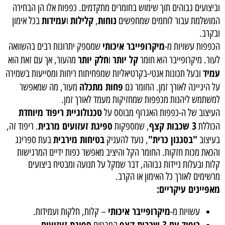
וביצועים גבוהים תוך שימוש בחומרים מתקדמים. כפפות אלו הן הבחירה
נוחות
קלילות
עמידות
המושלמת עבור לוחמים שמחפשים
,
ו
בכל אימון
ובקרב.
מיקרופייבר איכותי
הכפפות עשויות מ-
שמספק יתרונות רבים בהשוואה
קל יותר
חלק יותר
לעור. מיקרופייבר הוא חומר
ו
מהעור, אך עם זאת הוא
עמיד
ובעל תכונות אנטי-בקרטיאליות שמפחיתות ריחות ומסייעות בשמירה
פחות מתכלה
על היגיינה לאורך זמן. החומר גם
מעור, מה שמאפשר
למשתמש ליהנות מכפפות שמחזיקות מעמד לאורך זמן.
טכנולוגיית ריפוד מיוחדת
העיצוב של ה-כפפות האגרוף מבוסס על
3 שכבות קצף
ספיגת זעזועים מרבית
הכוללת
, שמספקות
. ריפוד זה,
"בסגנון כרית"
בטיחות מירבית
בעיצוב
, נועד להעניק
בעת ספרינג
והכאת מכות חזקות. החומר הקל והיציב מאפשר כפות ידיים המרגישות
קלות ובעלות ניידות גבוהה, דבר שמקל על תנועה ומבטיח ביצועים
מרשימים לאורך כל האימון או הקרב.
מאפיינים עיקריים:
מיקרופייבר איכותי
עשויות מ-
– קלות, חלקות ועמידות.
ריפוד עם 3 שכבות קצף
ספיגת זעזועים
המבטיח