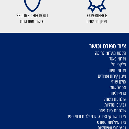
SECURE CHECKOUT
EXPERIENCE
ניסיון רב שנים
רכישה מאובטחת
ציוד ספורט וכושר
הקמת מועדוני לחימה
מזרוני פאזל
פלקסי רול
מזרוני נחיתה
מיגון קירות ועמודים
סולם שוודי
ספסל שוודי
טרמפולינות
שולחנות משחק
גביעים ומדליות
שולחנות פינג פונג
ציוד ומשחקי ספורט לגני ילדים ובתי ספר
ציוד לאולמות ספורט
ג`ימבורי ומשחקיות