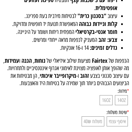
אופטימלית
.
"בסגנון כרית"
עיצוב
לבטיחות מירבית בעת ספרינג.
קלות וניידות גבוהה
המאפשרת תנועת יד חופשית ומדויקת.
חומר אנטי-בקרטיאלי
המפחית ריחות ושומר על היגיינה.
צבע: זהב
המעניק לכפפות מראה ייחודי ומרשים.
גדלים זמינים:
14 ו-16 אונקיות.
Fairtex
נוחות
הגנה
עמידות
הכפפות של
מציעות שילוב אידיאלי של
,
ו
,
מה שהופך אותן לאופציה מצוינת לאימוני אגרוף אינטנסיביים ולתחרויות.
זהוב
מיקרופייבר איכותי
עם עיצוב סגנוני בצבע
ו-
, הן מבטיחות את
הביצועים הגבוהים ביותר תוך שמירה על בטיחות היד והאצבעות.
*
מידות:
16OZ
14OZ
*
שיטת משלוח:
איסוף עצמי
משלוח 40₪