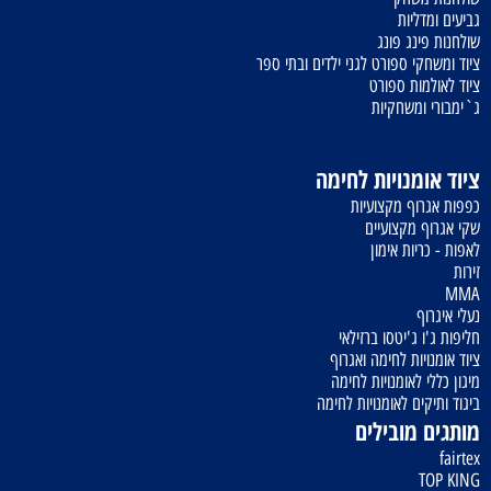
גביעים ומדליות
שולחנות פינג פונג
ציוד ומשחקי ספורט לגני ילדים ובתי ספר
ציוד לאולמות ספורט
ג`ימבורי ומשחקיות
ציוד אומנויות לחימה
כפפות אגרוף מקצועיות
שקי אגרוף מקצועיים
לאפות - כריות אימון
זירות
MMA
נעלי איגרוף
חליפות ג'ו ג'יטסו ברזילאי
ציוד אומנויות לחימה ואגרוף
מיגון כללי לאומנויות לחימה
ביגוד ותיקים לאומנויות לחימה
מותגים מובילים
fairtex
TOP KING