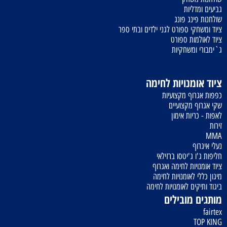
גביעים ומדליות
שולחנות פינג פונג
ציוד ומשחקי ספורט לגני ילדים ובתי ספר
ציוד לאולמות ספורט
ג`ימבורי ומשחקיות
ציוד אומנויות לחימה
כפפות אגרוף מקצועיות
שקי אגרוף מקצועיים
לאפות - כריות אימון
זירות
MMA
נעלי איגרוף
חליפות ג'ו ג'יטסו ברזילאי
ציוד אומנויות לחימה ואגרוף
מיגון כללי לאומנויות לחימה
ביגוד ותיקים לאומנויות לחימה
מותגים מובילים
fairtex
TOP KING