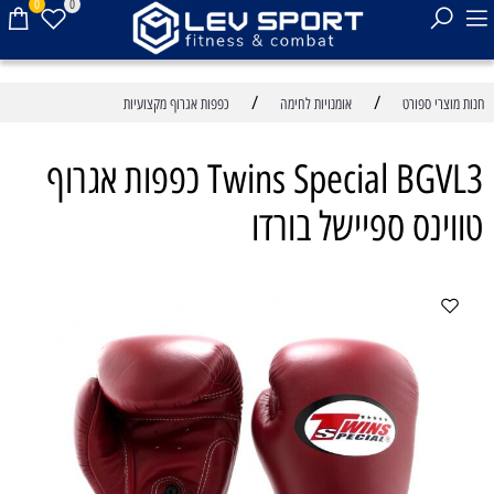
0
0
/
/
חנות מוצרי ספורט
אומנויות לחימה
כפפות אגרוף מקצועיות
Twins Special BGVL3 כפפות אגרוף
טווינס ספיישל בורדו