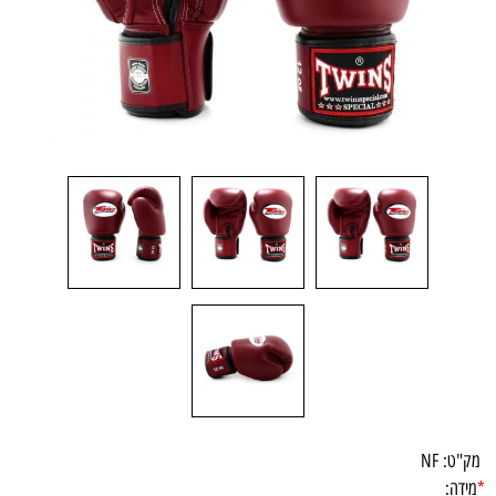
מק"ט:
NF
*
מידה: