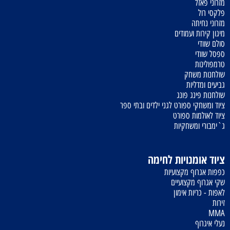
מזרוני פאזל
פלקסי רול
מזרוני נחיתה
מיגון קירות ועמודים
סולם שוודי
ספסל שוודי
טרמפולינות
שולחנות משחק
גביעים ומדליות
שולחנות פינג פונג
ציוד ומשחקי ספורט לגני ילדים ובתי ספר
ציוד לאולמות ספורט
ג`ימבורי ומשחקיות
ציוד אומנויות לחימה
כפפות אגרוף מקצועיות
שקי אגרוף מקצועיים
לאפות - כריות אימון
זירות
MMA
נעלי איגרוף