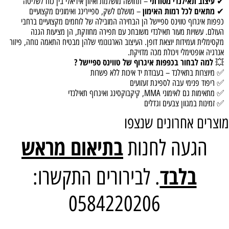
עיצוב תאילנדי מסורתי
✔
– תחושה מושלמת ואיזון אידיאלי בין כוח לשליטה
מתאים לכל רמות האימון
✔
– מושלם לשק, ספיירינג ואימונים מקצועיים
כפפות איגרוף טווינס ספיישל הן הבחירה המובילה של לוחמים מקצועיים ברחבי
העולם. עשויות מעור תאילנדי משובחכ עם תפירה מחוזקת, הן מציעות הגנה
מקסימלית ועמידות יוצאת דופן. העיצוב הארגונומי שלהן מבטיח התאמה נוחה, פיזור
אנרגיה אופטימלי ויכולת מכה מדויקת.
למה לבחור בכפפות איגרוף של טווינס ספיישל ?
💥
✅ מיוצרות בתאילנד – בעבודת יד איכות ללא פשרות
✅ ריפוד פנימי עבה לספיגת זעזועים
✅ מתאימות גם לאימוני MMA, קיקבוקסינג ואיגרוף תאילנדי
✅ זמינות במגוון צבעים וגדלים
מוצרים אחרונים שנצפו
בתיאום מראש
הגעה לחנות
בלבד
. לבירורים התקשרו:
0584220206