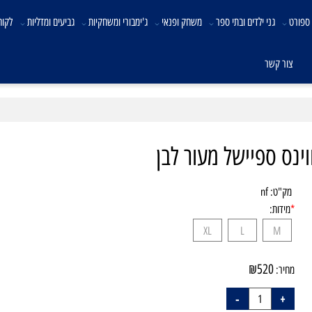
גני ילדים ובתי ספר
משחק ופנאי
ג'ימבורי ומשחקיות
גביעים ומדליות
לקוחות 
ר קשר
"ט:
nf
ידות:
XL
L
M
₪
520
יר: