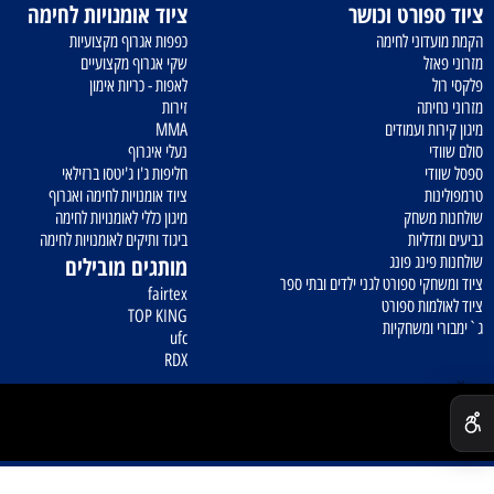
מחירים נוחים במיוחד
ציוד מקצועי ברמה גבוהה
פורט וכושר
ציוד אומנויות לחימה
וני לחימה
כפפות אגרוף מקצועיות
זל
שקי אגרוף מקצועיים
לאפות - כריות אימון
יתה
זירות
ת ועמודים
MMA
נעלי איגרוף
י
חליפות ג'ו ג'יטסו ברזילאי
ת
ציוד אומנויות לחימה ואגרוף
משחק
מיגון כללי לאומנויות לחימה
ליות
ביגוד ותיקים לאומנויות לחימה
ינג פונג
מותגים מובילים
קי ספורט לגני ילדים ובתי ספר
fairtex
מות ספורט
TOP KING
ומשחקיות
ufc
RDX