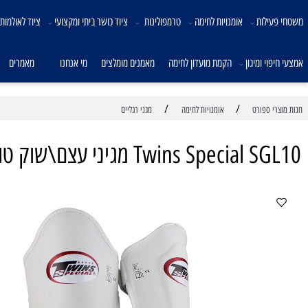
לות
אומנויות לחימה
טרמפולינות
ציוד כושר ביתי ומקצועי
ציוד לאולמות ספורט
 ומיגון
הקמת מועדון לחימה
מאמנים מומלצים
מי אנחנו
מאמרים
צו
/
/
ספורט
אומנויות לחימה
מגני רגליים
Twins Sp מגיני עצם\שוק טווינס ספיישל מעור לבן
מק
*
מ
מח