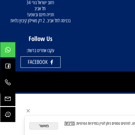
מומלץ ליצור קשר לתאום הגעה מסודרת מראש
058-4220206
טל:
levsport.tlv@gmail.com
רחוב ישראל גורי 34
תל אביב
חנייה חינם ובשפע!
בכניסה לתל אביב. 2 דק מאיילון קיבוץ גלויות
Follow Us
עקבו אחרינו ברשת:
FACEBOOK