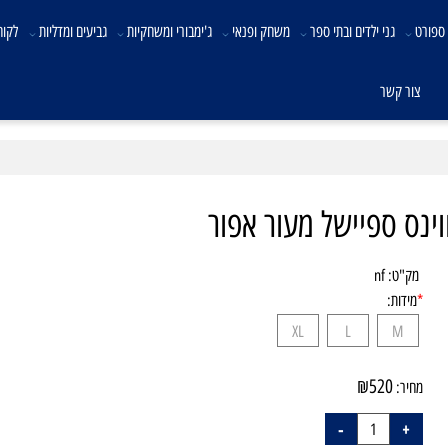
גני ילדים ובתי ספר
משחק ופנאי
ג'ימבורי ומשחקיות
גביעים ומדליות
לקוחות 
ר קשר
"ט:
nf
ידות:
XL
L
M
₪
520
יר: