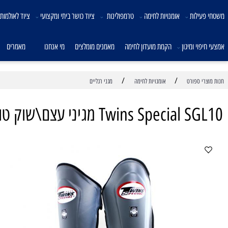
לות
אומנויות לחימה
טרמפולינות
ציוד כושר ביתי ומקצועי
ציוד לאולמות ספורט
 ומיגון
הקמת מועדון לחימה
מאמנים מומלצים
מי אנחנו
מאמרים
צו
/
/
ספורט
אומנויות לחימה
מגני רגליים
Twins Sp מגיני עצם\שוק טווינס ספיישל מעור אפור
מק
*
מ
מח