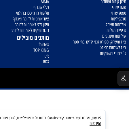
זל
שקי אגרוף מקצועיים
לאפות - כריות אימון
יתה
זירות
ת ועמודים
MMA
נעלי איגרוף
י
חליפות ג'ו ג'יטסו ברזילאי
ת
ציוד אומנויות לחימה ואגרוף
משחק
מיגון כללי לאומנויות לחימה
ליות
ביגוד ותיקים לאומנויות לחימה
ינג פונג
מותגים מובילים
קי ספורט לגני ילדים ובתי ספר
fairtex
מות ספורט
TOP KING
ומשחקיות
ufc
RDX